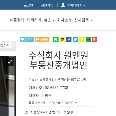
로그인
회원가입
마이페이지
매물검색
의뢰하기
뉴스
회사소개
상세검색
찜하기
프린트
신고하기
주식회사 원앤원
부동산중개법인
주소 : 서울특별시 강남구 역삼동 607-20 1층
대표번호 : 02-6954-7738
대표자 : 은창완
등록번호 : 제 11680-2018-00290 호
연락처를 남겨주시면 연락드리겠습니다.