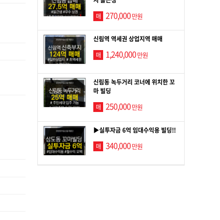
270,000
만원
매
신림역 역세권 상업지역 매매
1,240,000
만원
매
신림동 녹두거리 코너에 위치한 꼬
마 빌딩
250,000
만원
매
▶실투자금 6억 임대수익용 빌딩!!
340,000
만원
매