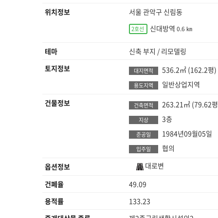
위치정보
서울 관악구 신림동
신대방역
0.6 ㎞
2호선
테마
신축 부지 / 리모델링
토지정보
536.2㎡
(162.2평)
대지면적
일반상업지역
용도지역
건물정보
263.21㎡
(79.62평
건축면적
3층
지상
1984년09월05일
준공일
협의
입주일
대로변
옵션정보
건폐율
49.09
용적률
133.23