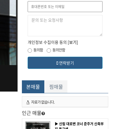
개인정보 수집이용 동의
[보기]
동의함
동의안함
연락받기
본매물
찜매물
자료가 없습니다.
인근 매물
▶ 신림 대로변 코너 준주거 신축부
지 올근생