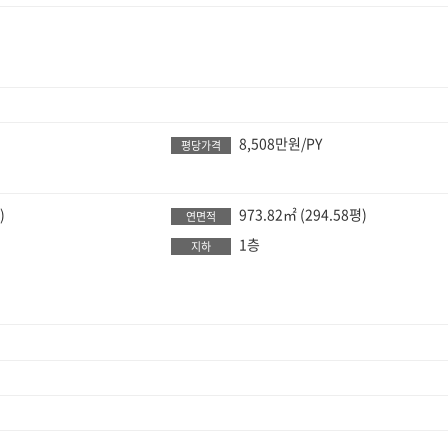
8,508만원/PY
평당가격
)
973.82㎡
(294.58평)
연면적
1층
지하