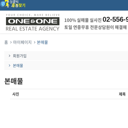
즐겨찾기
02-556-
100% 실매물 실사진
토일 연중무휴 전문상담원이 해결해
홈
마이페이지
본매물
회원가입
본매물
본매물
사진
제목