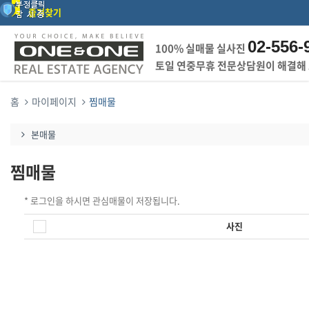
즐겨찾기
02-556-
100% 실매물 실사진
토일 연중무휴 전문상담원이 해결해
홈
마이페이지
찜매물
본매물
찜매물
* 로그인을 하시면 관심매물이 저장됩니다.
사진