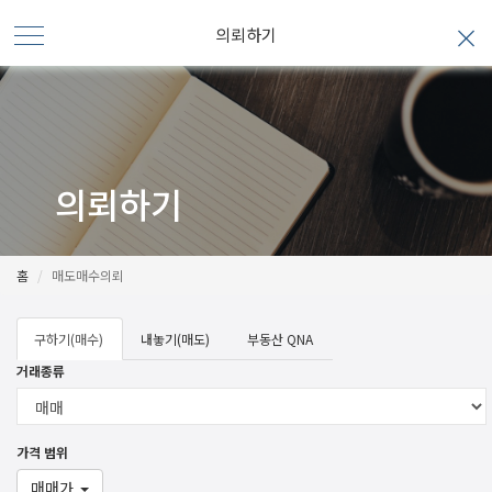
의뢰하기
의뢰하기
홈
매도매수의뢰
구하기(매수)
내놓기(매도)
부동산 QNA
거래종류
가격 범위
매매가