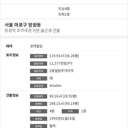
지상4층
지하1층
서울 마포구 망원동
망원역 초역세권 귀한 올근생 건물
테마
꼬마빌딩
토지정보
119.93㎡
(36.28평)
대지면적
11,577만원/PY
평당가격
2종일반주거지역
용도지역
대
지목
4mx6m
도로조건
건물정보
69.16㎡
(20.92평)
건축면적
298.15㎡
(90.19평)
연면적
4층
1층
지상
지하
1995년01월16일
준공일
협의
입주일