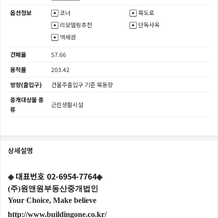
옵션정보
코너
북도로
리모델링추천
단독사옥
역세권
건폐율
57.66
용적률
203.42
방향(출입구)
건물주출입구 기준 북동향
중개대상물 종
근린생활시설
류
상세설명
◈ 대표번호 02-6954-7764◈
(주)원앤원부동산중개법인
Your Choice, Make believe
http://www.buildingone.co.kr/