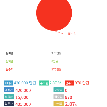
월매출
970만원
월지출
0만원
월수익
970만원
420,000 만원
2.87 %
970 만원
매매가
수익률
월수익
420,000
0
매매가
대출금
15,000
970
보증금
월수입
2.87
405,000
실투자
수익율
%