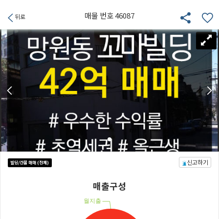
매물 번호 46087
뒤로
신고하기
빌딩/건물 매매 (전체)
매출구성