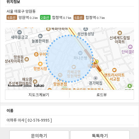
위치정보
서울 마포구 망원동
망원역
합정역
합정역
6호선
2호선
6호선
0.2 ㎞
0.7 ㎞
0.7 ㎞
100m
지도크게보기
로드뷰
이름
이하루 이사 [
02-576-9995
]
문의하기
톡톡하기