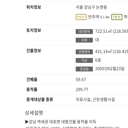
위치정보
서울 강남구 논현동
언주역
학
0.1 ㎞
9호선
7호선
토지정보
722.51㎡
(218.56
대지면적
대
지목
건물정보
431.14㎡
(130.42
건축면적
6층
지상
2005년02월23일
준공일
건폐율
59.67
용적률
299.77
중개대상물 종류
의료시설, 근린생활시설
상세설명
▶강남 역세권 대로변 대형건물 용적율 이득