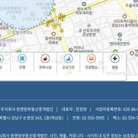
교
은행
문화시설
공공기관
관광명소
병원
: 주식회사 원앤원부동산중개법인
대표자 : 은창완
사업자등록번호: 635-86-0
특별시 강남구 논현로 543, 1층(역삼동)
전화: 02-556-9995
팩스: 02-554-
 주식회사 원앤원부동산중개법인. 사진, 매물, 커뮤니티 - 사이트내 모든 정보는 보호됩니다.