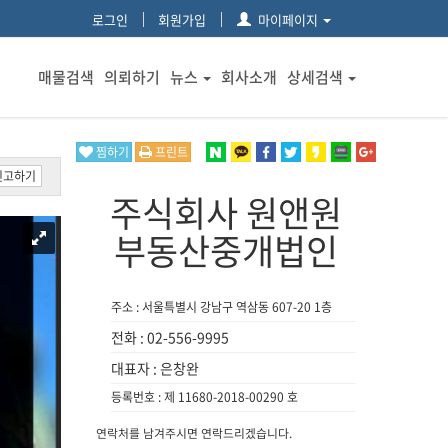
로그인
회원가입
마이페이지
매물검색
의뢰하기
뉴스
회사소개
상세검색
찜하기
프린트
신고하기
주식회사 원앤원
부동산중개법인
주소 : 서울특별시 강남구 역삼동 607-20 1층
전화 : 02-556-9995
대표자 : 은창완
등록번호 : 제 11680-2018-00290 호
연락처를 남겨주시면 연락드리겠습니다.