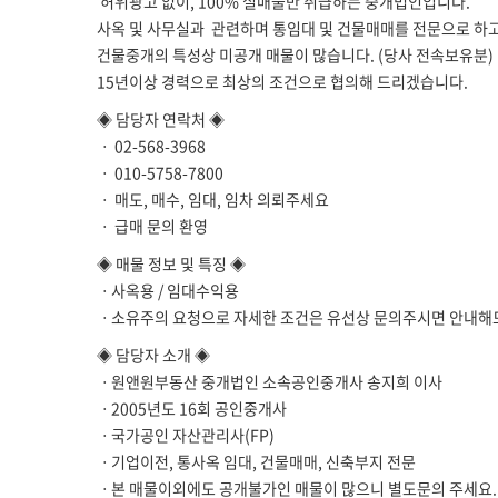
허위광고 없이, 100% 실매물만 취급하는 중개법인입니다.
사옥 및 사무실과 관련하며 통임대 및 건물매매를 전문으로 하고
건물중개의 특성상 미공개 매물이 많습니다. (당사 전속보유분)
15년이상 경력으로 최상의 조건으로 협의해 드리겠습니다.
◈ 담당자 연락처 ◈
ㆍ 02-568-3968
ㆍ 010-5758-7800
ㆍ 매도, 매수, 임대, 임차 의뢰주세요
ㆍ 급매 문의 환영
◈ 매물 정보 및 특징 ◈
ㆍ사옥용 / 임대수익용
ㆍ소유주의 요청으로 자세한 조건은 유선상 문의주시면 안내해
◈ 담당자 소개 ◈
ㆍ원앤원부동산 중개법인 소속공인중개사 송지희 이사
ㆍ2005년도 16회 공인중개사
ㆍ국가공인 자산관리사(FP)
ㆍ기업이전, 통사옥 임대, 건물매매, 신축부지 전문
ㆍ본 매물이외에도 공개불가인 매물이 많으니 별도문의 주세요.